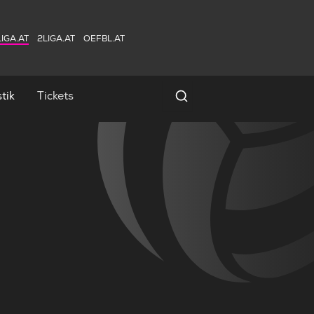
IGA.AT
2LIGA.AT
OEFBL.AT
tik
Tickets
Spielersuche