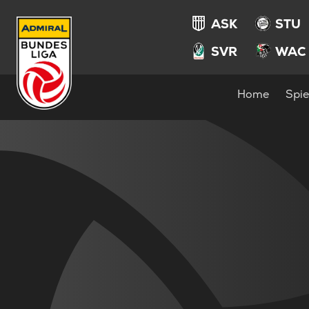
ASK
STU
SVR
WAC
Home
Spie