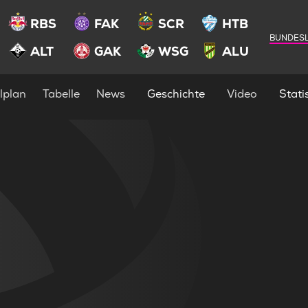
RBS
FAK
SCR
HTB
BUNDESL
ALT
GAK
WSG
ALU
lplan
Tabelle
News
Geschichte
Video
Statis