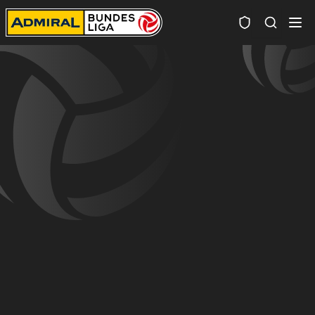
Spielersuc