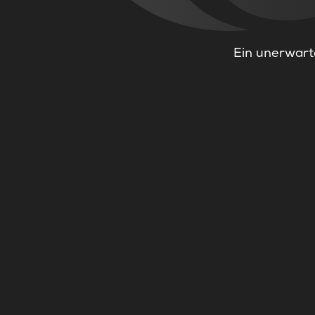
Ein unerwarte