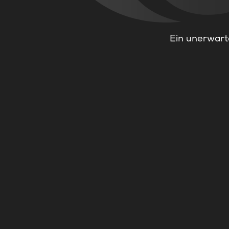
Ein unerwarte