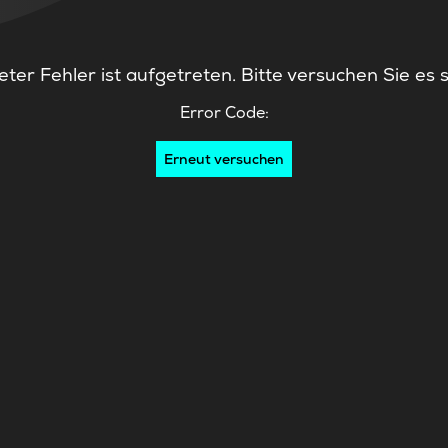
ter Fehler ist aufgetreten. Bitte versuchen Sie es 
Error Code:
Erneut versuchen