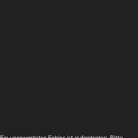
Ein unerwarteter Fehler ist aufgetreten. Bitte