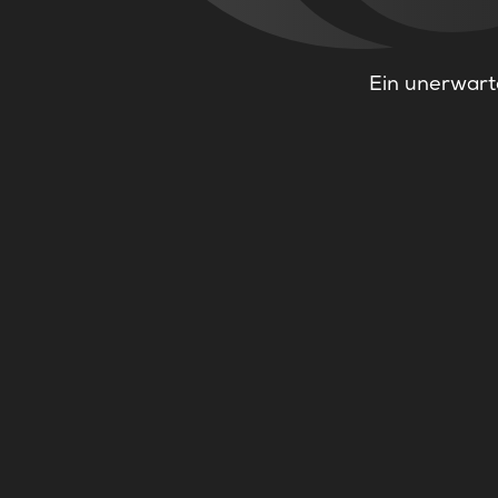
Ein unerwarte