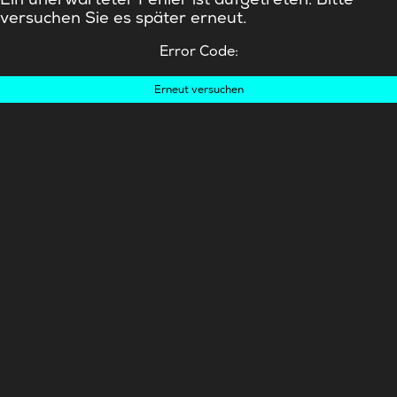
versuchen Sie es später erneut.
Error Code:
Erneut versuchen