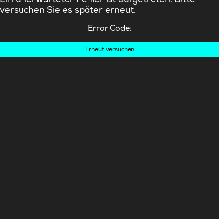
versuchen Sie es später erneut.
Error Code:
Erneut versuchen