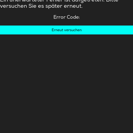
versuchen Sie es später erneut.
Error Code:
Erneut versuchen