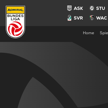
ASK
STU
SVR
WAC
Home
Spie