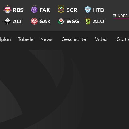
RBS
FAK
SCR
HTB
BUNDESL
ALT
GAK
WSG
ALU
lplan
Tabelle
News
Geschichte
Video
Statis