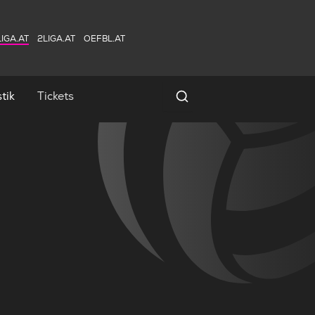
IGA.AT
2LIGA.AT
OEFBL.AT
tik
Tickets
Spielersuche