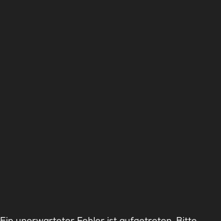
Ein unerwarteter Fehler ist aufgetreten. Bitte