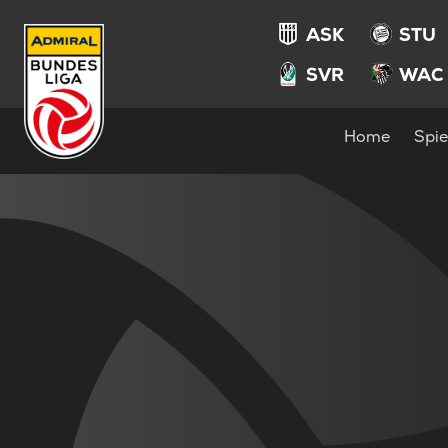
ASK
STU
SVR
WAC
Home
Spie