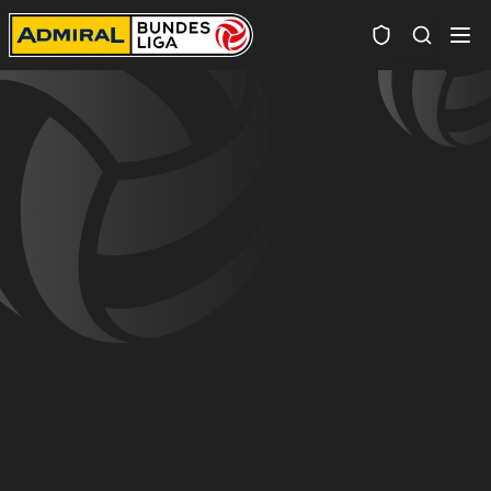
Spielersuc