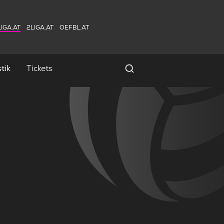
IGA.AT
2LIGA.AT
OEFBL.AT
tik
Tickets
Spielersuche