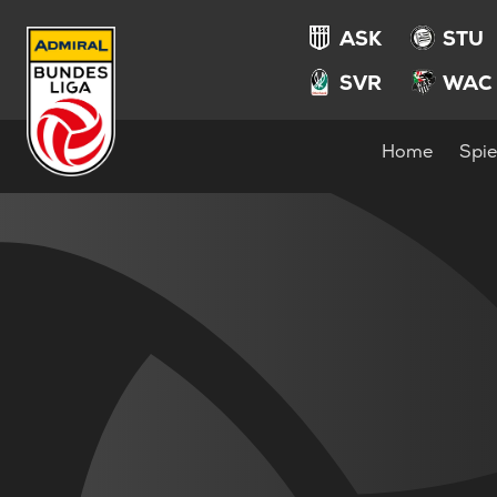
ASK
STU
SVR
WAC
Home
Spie