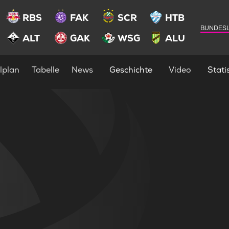
RBS
FAK
SCR
HTB
BUNDESL
ALT
GAK
WSG
ALU
lplan
Tabelle
News
Geschichte
Video
Statis