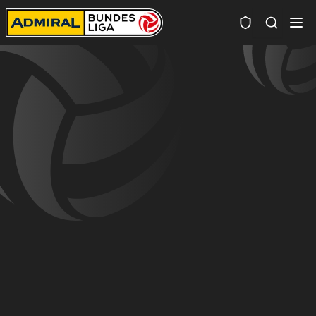
Spielersuc