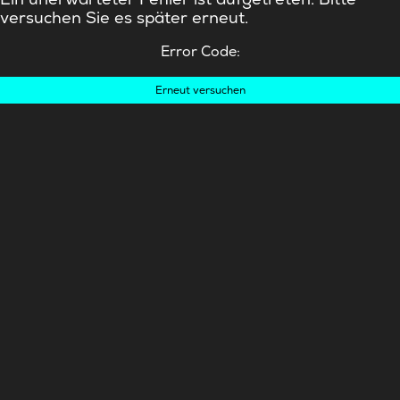
versuchen Sie es später erneut.
Error Code:
Erneut versuchen