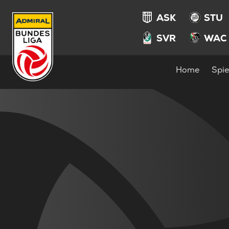
ASK
STU
SVR
WAC
Home
Spie