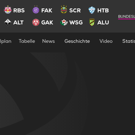
RBS
FAK
SCR
HTB
BUNDESL
ALT
GAK
WSG
ALU
lplan
Tabelle
News
Geschichte
Video
Statis