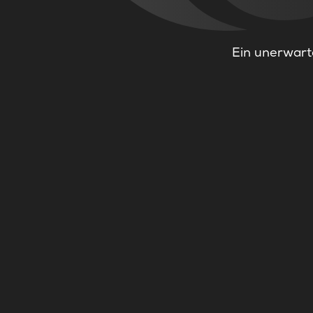
Ein unerwarte