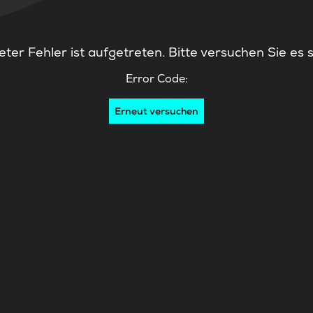
ter Fehler ist aufgetreten. Bitte versuchen Sie es 
Error Code:
Erneut versuchen