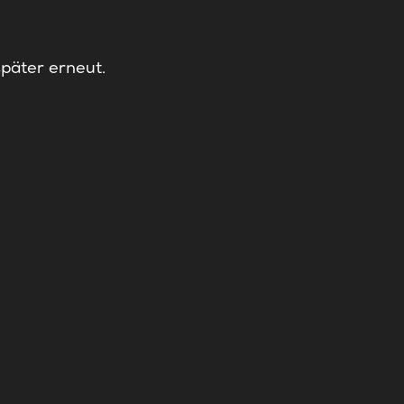
später erneut.