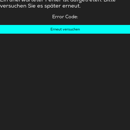
versuchen Sie es später erneut.
Error Code:
Erneut versuchen