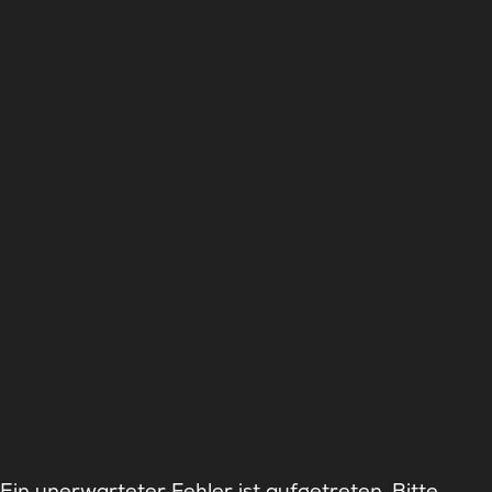
Ein unerwarteter Fehler ist aufgetreten. Bitte