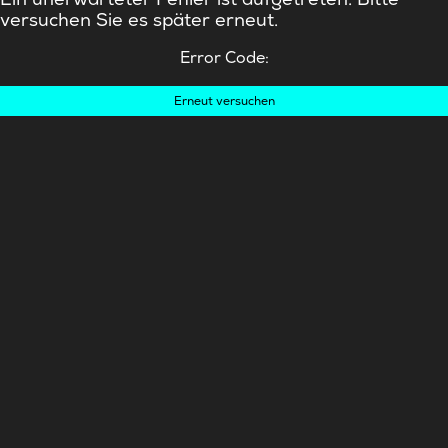
versuchen Sie es später erneut.
Error Code:
Erneut versuchen