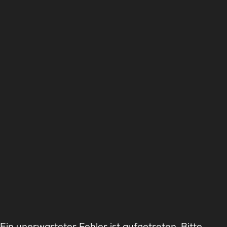
Ein unerwarteter Fehler ist aufgetreten. Bitte