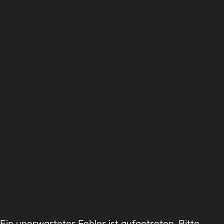
Ein unerwarteter Fehler ist aufgetreten. Bitte