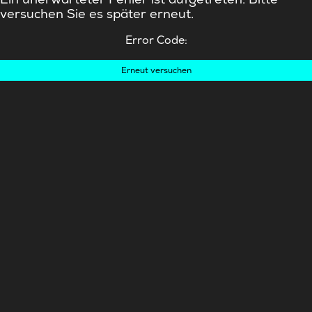
versuchen Sie es später erneut.
Error Code:
Erneut versuchen