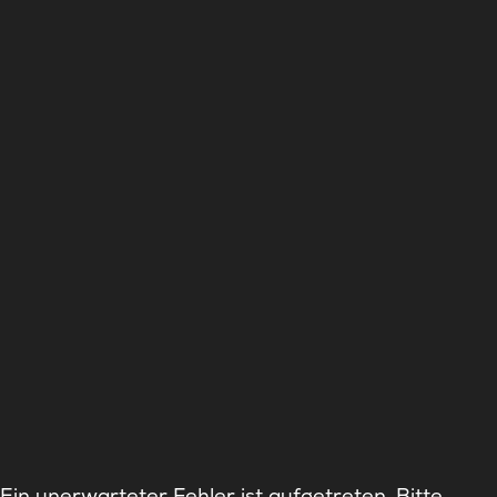
Ein unerwarteter Fehler ist aufgetreten. Bitte