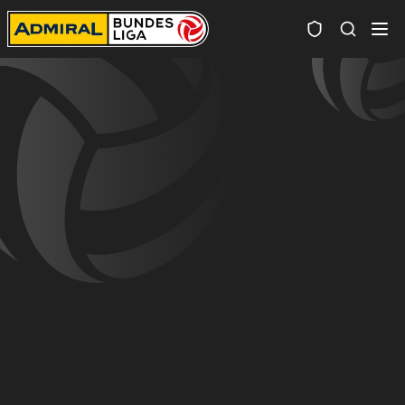
Spielersuc