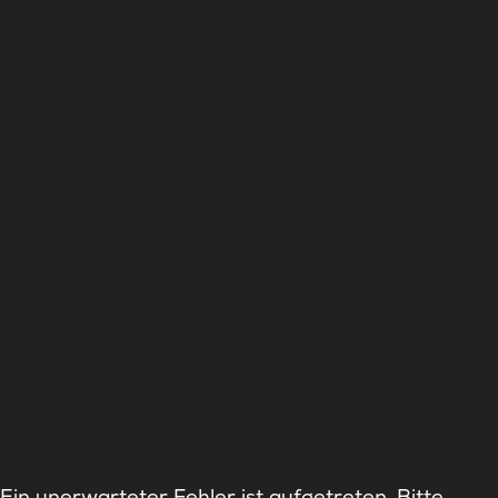
Ein unerwarteter Fehler ist aufgetreten. Bitte