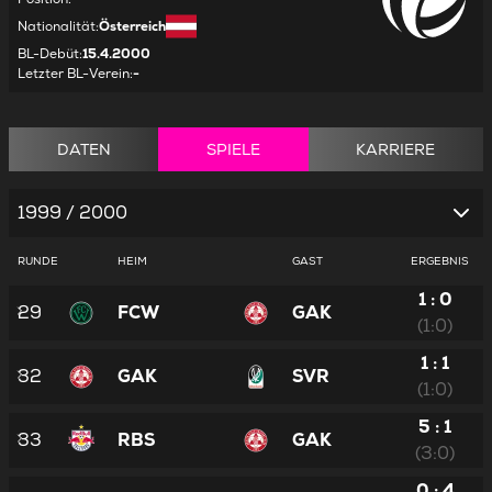
Nationalität
:
Österreich
BL-Debüt
:
15.4.2000
Letzter BL-Verein
:
-
DATEN
SPIELE
KARRIERE
1999 / 2000
RUNDE
HEIM
GAST
ERGEBNIS
1 : 0
29
FCW
GAK
(1:0)
1 : 1
32
GAK
SVR
(1:0)
5 : 1
33
RBS
GAK
(3:0)
0 : 4