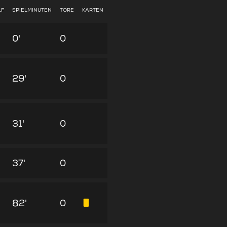
LF
SPIELMINUTEN
TORE
KARTEN
0'
0
29'
0
31'
0
37'
0
82'
0