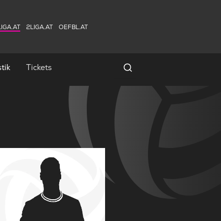
IGA.AT
2LIGA.AT
OEFBL.AT
tik
Tickets
Spielersuche