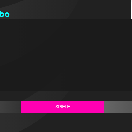
bo
-
SPIELE