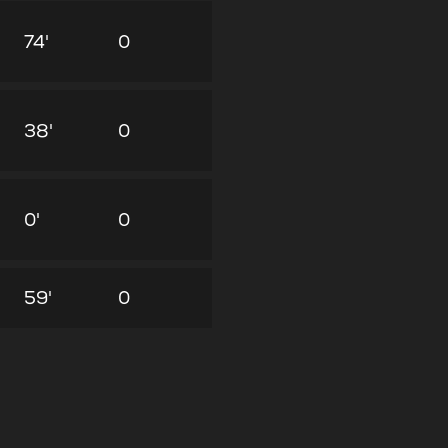
74'
0
38'
0
0'
0
59'
0