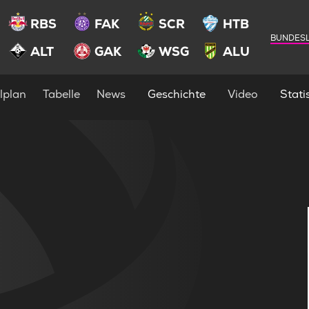
RBS
FAK
SCR
HTB
BUNDESL
ALT
GAK
WSG
ALU
lplan
Tabelle
News
Geschichte
Video
Statis