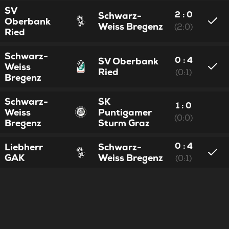
SV
2 : 0
Schwarz-
Oberbank
Weiss Bregenz
(2:0)
Ried
Schwarz-
0 : 4
SV Oberbank
Weiss
Ried
(0:1)
Bregenz
Schwarz-
SK
1 : 0
Weiss
Puntigamer
(0:0)
Bregenz
Sturm Graz
0 : 4
Liebherr
Schwarz-
GAK
Weiss Bregenz
(0:1)