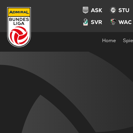
ASK
STU
SVR
WAC
Home
Spie