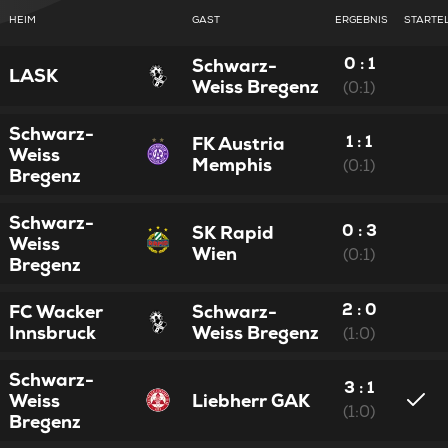
HEIM
GAST
ERGEBNIS
STARTE
0 : 1
Schwarz-
LASK
Weiss Bregenz
(0:1)
Schwarz-
1 : 1
FK Austria
Weiss
Memphis
(0:1)
Bregenz
Schwarz-
0 : 3
SK Rapid
Weiss
Wien
(0:1)
Bregenz
2 : 0
FC Wacker
Schwarz-
Innsbruck
Weiss Bregenz
(1:0)
Schwarz-
3 : 1
Weiss
Liebherr GAK
(1:0)
Bregenz