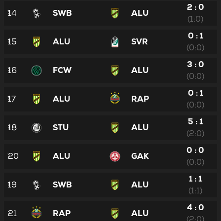
2 : 0
14
SWB
ALU
(1:0)
0 : 1
15
ALU
SVR
(0:0)
3 : 0
16
FCW
ALU
(0:0)
0 : 1
17
ALU
RAP
(0:0)
5 : 1
18
STU
ALU
(2:0)
0 : 0
20
ALU
GAK
(0:0)
1 : 1
19
SWB
ALU
(1:1)
4 : 0
21
RAP
ALU
(2:0)