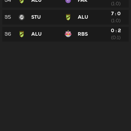
34
ALU
FAK
(1:0)
7 : 0
35
STU
ALU
(1:0)
0 : 2
36
ALU
RBS
(0:1)