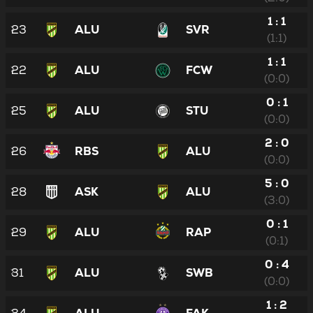
1 : 1
23
ALU
SVR
(1:1)
1 : 1
22
ALU
FCW
(0:0)
0 : 1
25
ALU
STU
(0:0)
2 : 0
26
RBS
ALU
(0:0)
5 : 0
28
ASK
ALU
(3:0)
0 : 1
29
ALU
RAP
(0:1)
0 : 4
31
ALU
SWB
(0:0)
1 : 2