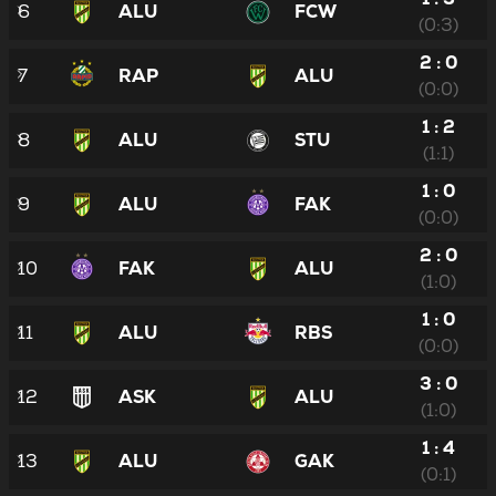
6
ALU
FCW
(0:3)
2 : 0
7
RAP
ALU
(0:0)
1 : 2
8
ALU
STU
(1:1)
1 : 0
9
ALU
FAK
(0:0)
2 : 0
10
FAK
ALU
(1:0)
1 : 0
11
ALU
RBS
(0:0)
3 : 0
12
ASK
ALU
(1:0)
1 : 4
13
ALU
GAK
(0:1)