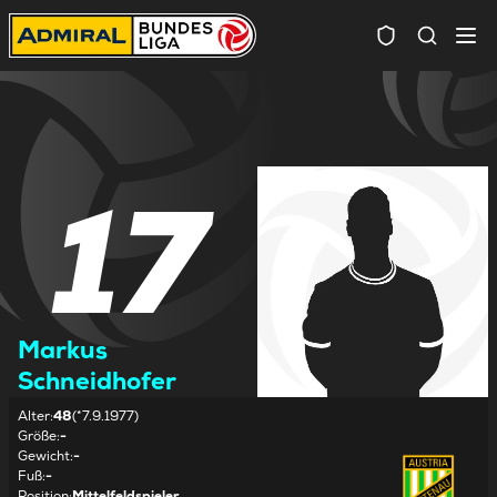
Spielersuc
17
Markus
Schneidhofer
Alter
:
48
(*7.9.1977)
Größe
:
-
Gewicht
:
-
Fuß
:
-
Position
:
Mittelfeldspieler