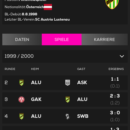
Nationalität
:
Österreich
BL-Debüt
:
8.8.1998
Letzter BL-Verein
:
SC Austria Lustenau
DATEN
SPIELE
KARRIERE
1999 / 2000
RUNDE
HEIM
GAST
ERGEBNIS
1 : 1
2
ALU
ASK
(0:1)
2 : 3
3
GAK
ALU
(1:2)
3 : 0
4
ALU
SWB
(1:0)
1 : 3