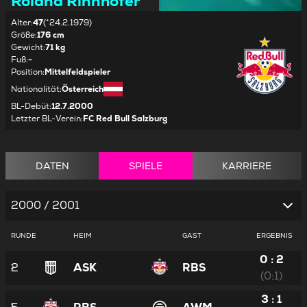
Roland Rinnhofer
Alter
:
47
(*24.2.1979)
Größe
:
176 cm
Gewicht
:
71 kg
Fuß
:
-
Position
:
Mittelfeldspieler
Nationalität
:
Österreich
BL-Debüt
:
12.7.2000
Letzter BL-Verein
:
FC Red Bull Salzburg
DATEN
SPIELE
KARRIERE
2000 / 2001
RUNDE
HEIM
GAST
ERGEBNIS
0 : 2
2
ASK
RBS
(0:1)
3 : 1