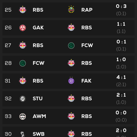
0 : 3
25
RBS
RAP
(0:1)
1 : 1
26
GAK
RBS
(1:1)
0 : 1
27
RBS
FCW
(0:1)
1 : 0
28
FCW
RBS
(1:0)
4 : 1
31
RBS
FAK
(2:1)
2 : 1
32
STU
RBS
(1:0)
0 : 0
33
AWM
RBS
(0:0)
2 : 0
30
SWB
RBS