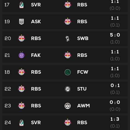
1 : 1
17
SVR
RBS
(0:0)
1 : 1
19
ASK
RBS
(0:1)
5 : 0
20
RBS
SWB
(1:0)
1 : 1
21
FAK
RBS
(1:0)
1 : 1
18
RBS
FCW
(1:0)
0 : 1
22
RBS
STU
(0:1)
0 : 0
23
RBS
AWM
(0:0)
1 : 3
24
SVR
RBS
(0:1)