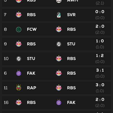
5
RBS
AWM
(2:1)
0 : 0
7
RBS
SVR
(0:0)
2 : 0
8
FCW
RBS
(2:0)
1 : 0
9
RBS
STU
(1:0)
1 : 2
10
STU
RBS
(0:0)
3 : 1
6
FAK
RBS
(0:0)
3 : 0
11
RAP
RBS
(1:0)
2 : 0
16
RBS
FAK
(2:0)