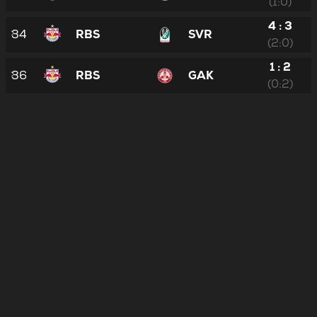
(1:0)
4 : 3
34
RBS
SVR
(2:0)
1 : 2
36
RBS
GAK
(0:2)