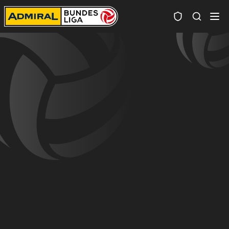
Spielersuc