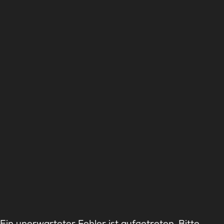
Ein unerwarteter Fehler ist aufgetreten. Bitte