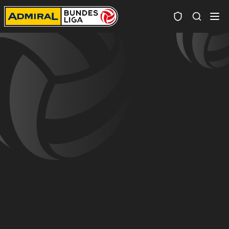
Spielersuc