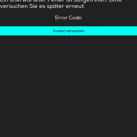
versuchen Sie es später erneut.
Error Code:
Erneut versuchen