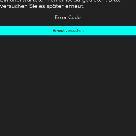
versuchen Sie es später erneut.
Error Code:
Erneut versuchen