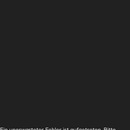
Ein unerwarteter Fehler ist aufgetreten. Bitte