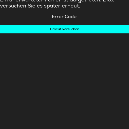
versuchen Sie es später erneut.
Error Code:
Erneut versuchen