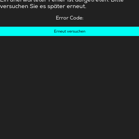
versuchen Sie es später erneut.
Error Code:
Erneut versuchen