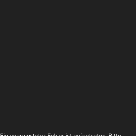
Ein unerwarteter Fehler ist aufgetreten. Bitte