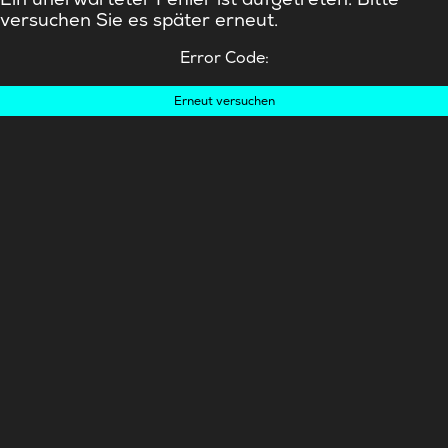
versuchen Sie es später erneut.
Error Code:
Erneut versuchen