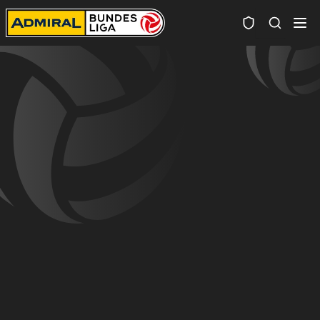
Spielersuc