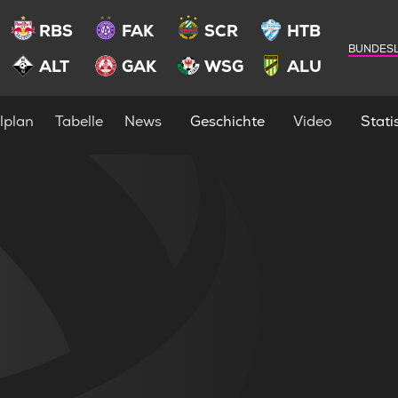
RBS
FAK
SCR
HTB
BUNDESL
ALT
GAK
WSG
ALU
lplan
Tabelle
News
Geschichte
Video
Statis