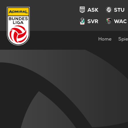
ASK
STU
SVR
WAC
Home
Spie