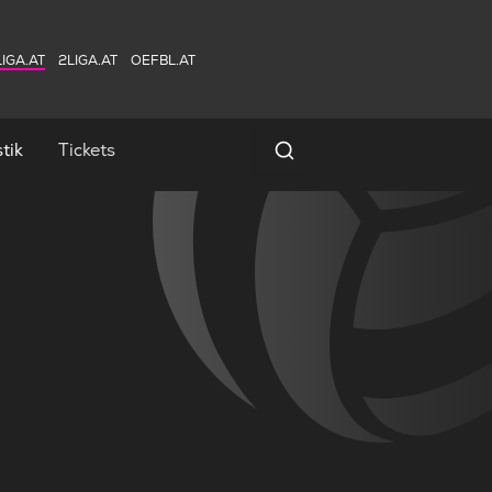
IGA.AT
2LIGA.AT
OEFBL.AT
tik
Tickets
Spielersuche