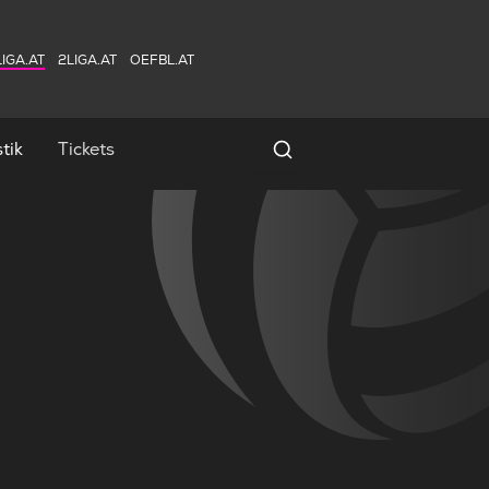
IGA.AT
2LIGA.AT
OEFBL.AT
tik
Tickets
Spielersuche