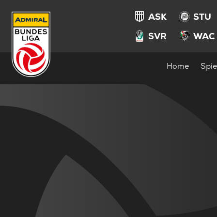
ASK
STU
SVR
WAC
Home
Spie