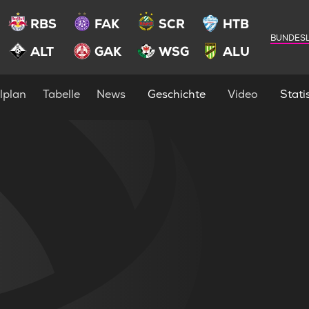
RBS
FAK
SCR
HTB
BUNDESL
ALT
GAK
WSG
ALU
lplan
Tabelle
News
Geschichte
Video
Statis