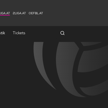
IGA.AT
2LIGA.AT
OEFBL.AT
tik
Tickets
Spielersuche