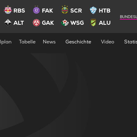
RBS
FAK
SCR
HTB
BUNDESL
ALT
GAK
WSG
ALU
lplan
Tabelle
News
Geschichte
Video
Statis