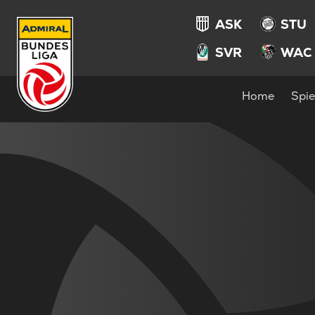
ASK
STU
SVR
WAC
Home
Spie