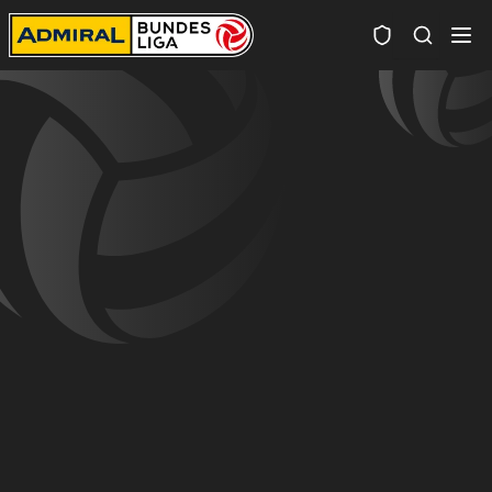
Spielersuc