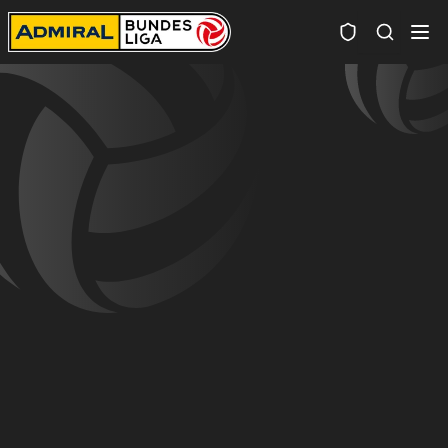
Spielersuc