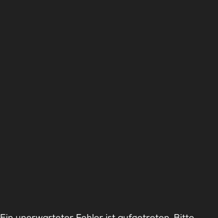
Ein unerwarteter Fehler ist aufgetreten. Bitte