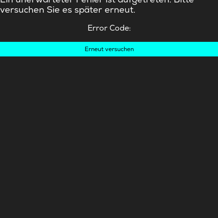
versuchen Sie es später erneut.
Error Code:
Erneut versuchen