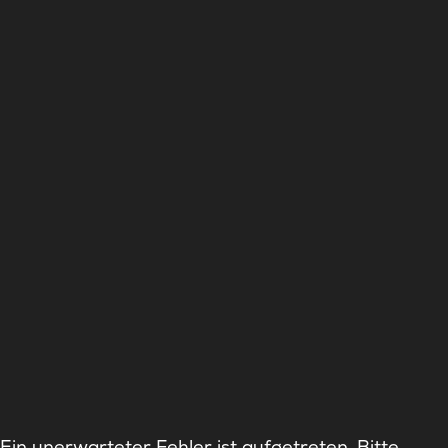
Ein unerwarteter Fehler ist aufgetreten. Bitte