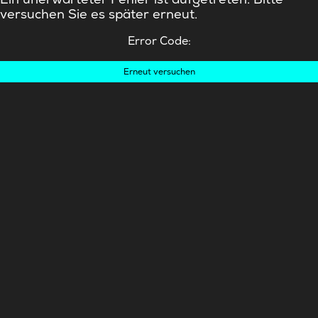
versuchen Sie es später erneut.
Error Code:
Erneut versuchen