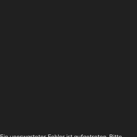
Ein unerwarteter Fehler ist aufgetreten. Bitte