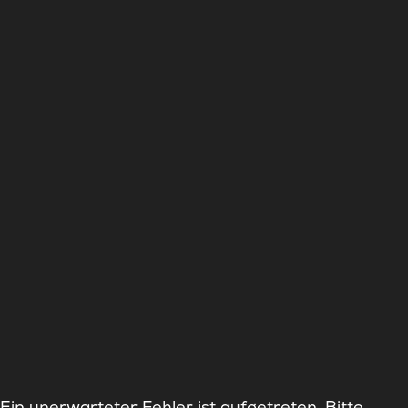
Ein unerwarteter Fehler ist aufgetreten. Bitte