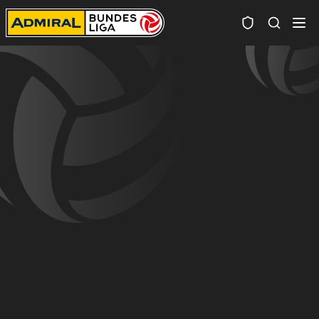
Spielersuc