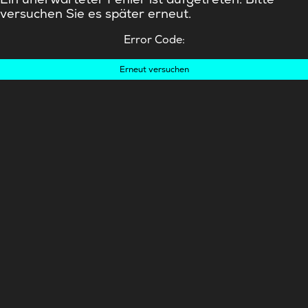
versuchen Sie es später erneut.
Error Code:
Erneut versuchen