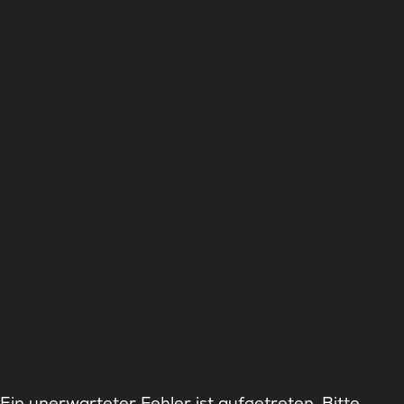
Ein unerwarteter Fehler ist aufgetreten. Bitte