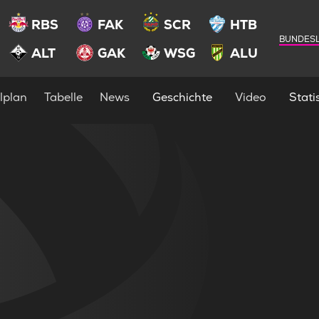
RBS
FAK
SCR
HTB
BUNDESL
ALT
GAK
WSG
ALU
lplan
Tabelle
News
Geschichte
Video
Statis