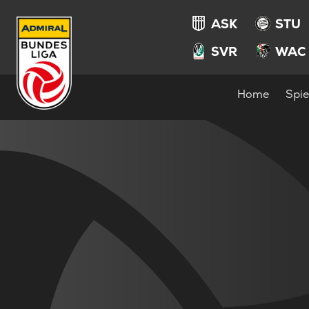
ASK
STU
SVR
WAC
Home
Spie