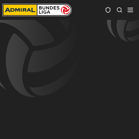
Spielersuc