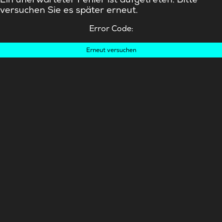
versuchen Sie es später erneut.
Error Code:
Erneut versuchen