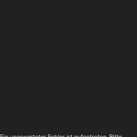
Ein unerwarteter Fehler ist aufgetreten. Bitte