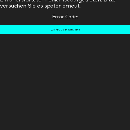
versuchen Sie es später erneut.
Error Code:
Erneut versuchen