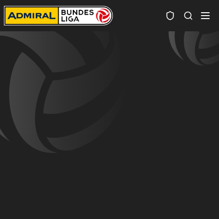
Spielersuc