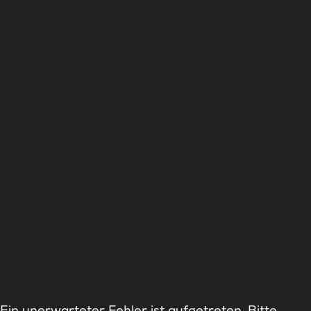
Ein unerwarteter Fehler ist aufgetreten. Bitte