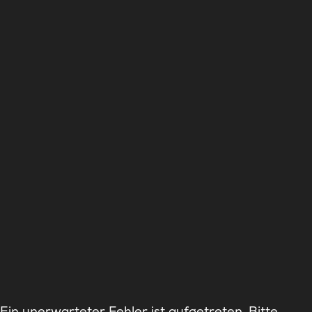
Ein unerwarteter Fehler ist aufgetreten. Bitte