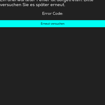
versuchen Sie es später erneut.
Error Code:
Erneut versuchen